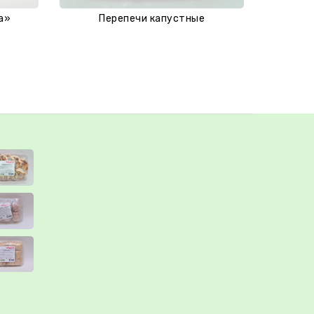
а»
Перепечи капустные
Перепечи