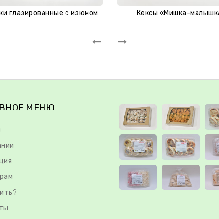
ки глазированные с изюмом
Кексы «Мишка-малышк
ВНОЕ МЕНЮ
я
ании
ция
рам
пить?
ты